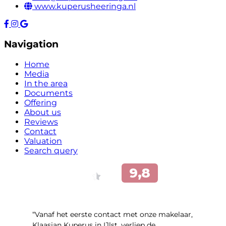
www.kuperusheeringa.nl
Navigation
Home
Media
In the area
Documents
Offering
About us
Reviews
Contact
Valuation
Search query
“Vanaf het eerste contact met onze makelaar,
Klaasjan Kuperus in IJlst, verliep de