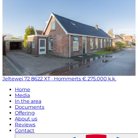
Jeltewei 72
8622 XT · Hommerts
€ 275.000 k.k.
Home
Media
In the area
Documents
Offering
About us
Reviews
Contact