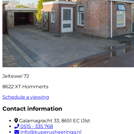
Jeltewei 72
8622 XT Hommerts
Schedule a viewing
Contact information
Galamagracht 33, 8651 EC IJlst
0515 - 335 768
info@kuperusheeringa.nl