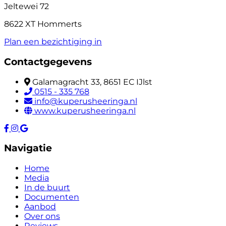
Jeltewei 72
8622 XT Hommerts
Plan een bezichtiging in
Contactgegevens
Galamagracht 33, 8651 EC IJlst
0515 - 335 768
info@kuperusheeringa.nl
www.kuperusheeringa.nl
Navigatie
Home
Media
In de buurt
Documenten
Aanbod
Over ons
Reviews