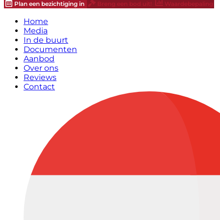
Plan een bezichtiging in
Breng een bod uit!
Waardebepaling
Home
Media
In de buurt
Documenten
Aanbod
Over ons
Reviews
Contact