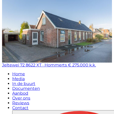
Jeltewei 72
8622 XT · Hommerts
€ 275.000 k.k.
Home
Media
In de buurt
Documenten
Aanbod
Over ons
Reviews
Contact