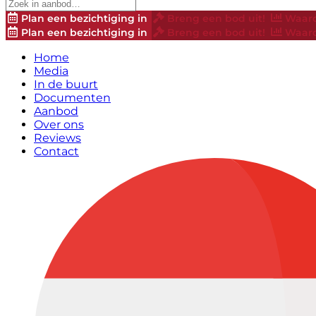
Plan een bezichtiging in
Breng een bod uit!
Waard
Plan een bezichtiging in
Breng een bod uit!
Waard
Home
Media
In de buurt
Documenten
Aanbod
Over ons
Reviews
Contact